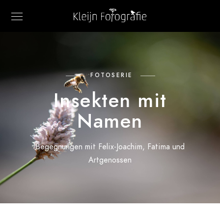
FOTOSERIE
Insekten mit
Namen
Begegnungen mit Felix-Joachim, Fatima und
Artgenossen